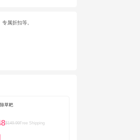
、专属折扣等。
动除草耙
Gilmo
48
$6.9
$149.99
Free Shipping
31%OF