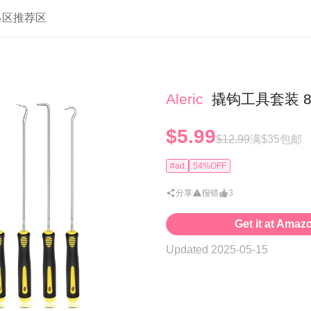
略区
推荐区
Aleric
撬钩工具套装 
$5.99
$12.99
满$35包邮
#ad
54%OFF
分享
报错
3
Get it at Amaz
Updated 2025-05-15