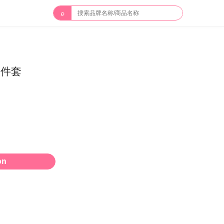
⌕
8件套
on