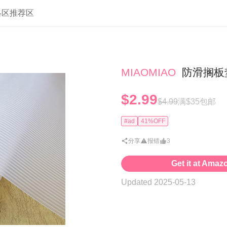
略区
推荐区
MIAOMIAO
防滑搁板垫 
$2.99
$4.99
满$35包邮
#ad
41%OFF
分享
报错
3
Get it at Amaz
Updated 2025-05-13