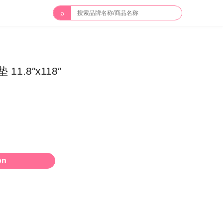
⌕
11.8″x118″
on