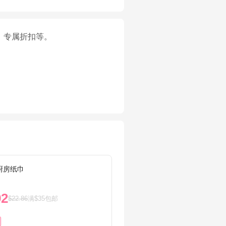
、专属折扣等。
n厨房纸巾
抽屉收纳
92
$5.9
$22.86
满$35包邮
51%OF