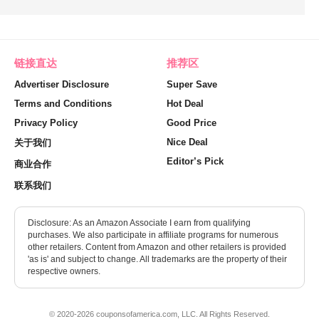
链接直达
推荐区
Advertiser Disclosure
Super Save
Terms and Conditions
Hot Deal
Privacy Policy
Good Price
Nice Deal
关于我们
Editor’s Pick
商业合作
联系我们
Disclosure: As an Amazon Associate I earn from qualifying
purchases. We also participate in affiliate programs for numerous
other retailers. Content from Amazon and other retailers is provided
'as is' and subject to change. All trademarks are the property of their
respective owners.
© 2020-2026 couponsofamerica.com, LLC. All Rights Reserved.