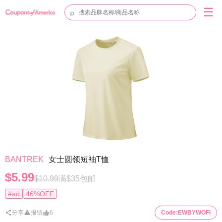
☰
⌕
BANTREK
女士圆领短袖T恤
$5.99
$10.99
满$35包邮
#ad
46%OFF
分享
报错
6
Code:
EWBYWOFI