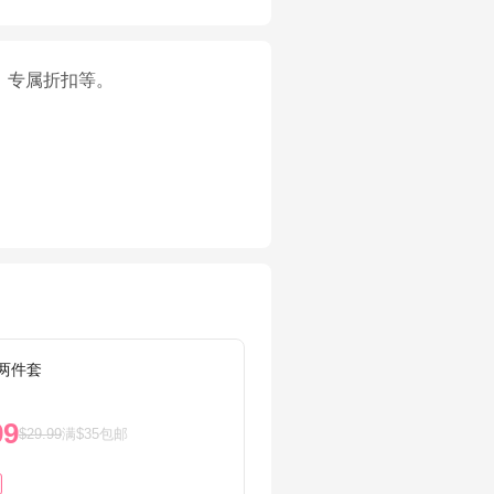
、专属折扣等。
两件套
双面钛
99
$9.6
$29.99
满$35包邮
51%OF