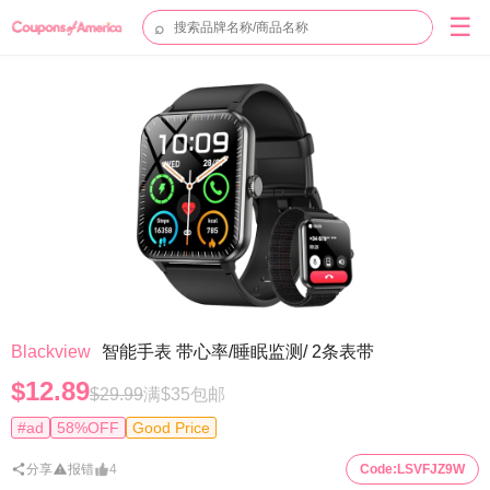
☰
⌕
Blackview
智能手表 带心率/睡眠监测/ 2条表带
$12.89
$29.99
满$35包邮
#ad
58%OFF
Good Price
分享
报错
4
Code:
LSVFJZ9W