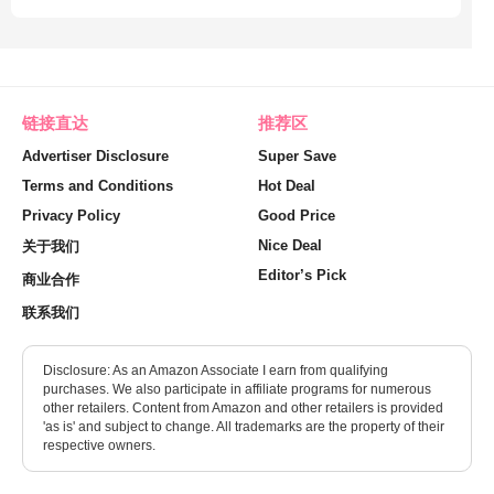
链接直达
推荐区
Advertiser Disclosure
Super Save
Terms and Conditions
Hot Deal
Privacy Policy
Good Price
Nice Deal
关于我们
Editor’s Pick
商业合作
联系我们
Disclosure: As an Amazon Associate I earn from qualifying
purchases. We also participate in affiliate programs for numerous
other retailers. Content from Amazon and other retailers is provided
'as is' and subject to change. All trademarks are the property of their
respective owners.