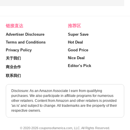
链接直达
推荐区
Advertiser Disclosure
Super Save
Terms and Conditions
Hot Deal
Privacy Policy
Good Price
Nice Deal
关于我们
Editor’s Pick
商业合作
联系我们
Disclosure: As an Amazon Associate I earn from qualifying
purchases. We also participate in affiliate programs for numerous
other retailers. Content from Amazon and other retailers is provided
'as is' and subject to change. All trademarks are the property of their
respective owners.
© 2020-2026 couponsofamerica.com, LLC. All Rights Reserved.