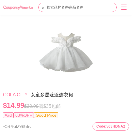
☰
⌕
COLA CITY
女童多层蓬蓬连衣裙
$14.99
$39.99
满$35包邮
#ad
63%OFF
Good Price
分享
报错
6
Code:
503HDNA2