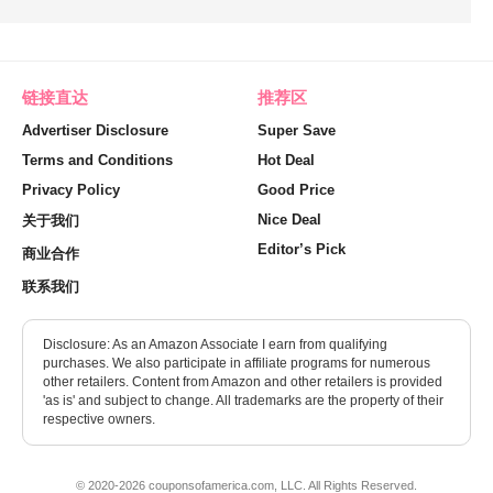
链接直达
推荐区
Advertiser Disclosure
Super Save
Terms and Conditions
Hot Deal
Privacy Policy
Good Price
Nice Deal
关于我们
Editor’s Pick
商业合作
联系我们
Disclosure: As an Amazon Associate I earn from qualifying
purchases. We also participate in affiliate programs for numerous
other retailers. Content from Amazon and other retailers is provided
'as is' and subject to change. All trademarks are the property of their
respective owners.
© 2020-2026 couponsofamerica.com, LLC. All Rights Reserved.