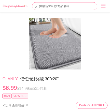
☰
⌕
OLANLY
记忆泡沫浴毯 30″x20″
$6.99
$14.99
满$35包邮
#ad
54%OFF
分享
报错
50
Code:
OLANLY021