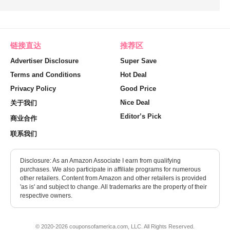
链接直达
推荐区
Advertiser Disclosure
Super Save
Terms and Conditions
Hot Deal
Privacy Policy
Good Price
Nice Deal
关于我们
Editor’s Pick
商业合作
联系我们
Disclosure: As an Amazon Associate I earn from qualifying
purchases. We also participate in affiliate programs for numerous
other retailers. Content from Amazon and other retailers is provided
'as is' and subject to change. All trademarks are the property of their
respective owners.
© 2020-2026 couponsofamerica.com, LLC. All Rights Reserved.