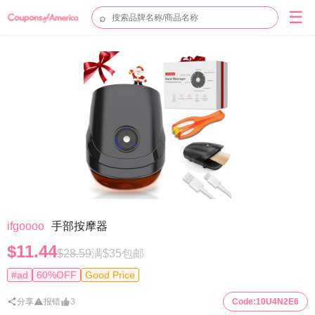
☰
⌕
ifgoooo
手部按摩器
$11.44
$28.59
满$35包邮
#ad
60%OFF
Good Price
分享
报错
3
Code:
10U4N2E6