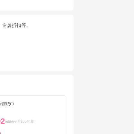
、专属折扣等。
n厨房纸巾
抽屉收纳
92
$5.9
$22.86
满$35包邮