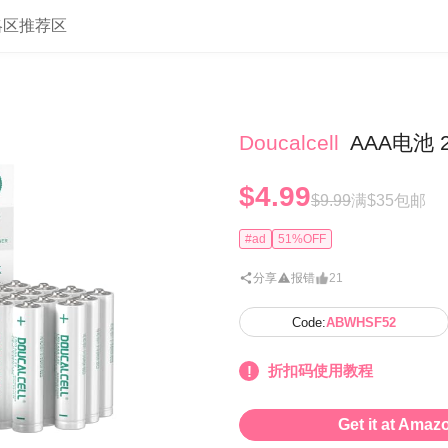
略区
推荐区
Doucalcell
AAA电池 
$4.99
$9.99
满$35包邮
#ad
51%OFF
分享
报错
21
Code:
ABWHSF52
折扣码使用教程
Get it at Amaz