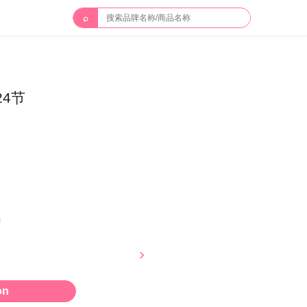
⌕
24节
on