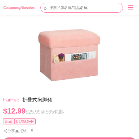
☰
⌕
FaiPue
折叠式搁脚凳
$12.99
$25.99
满$35包邮
#ad
51%OFF
分享
报错
5