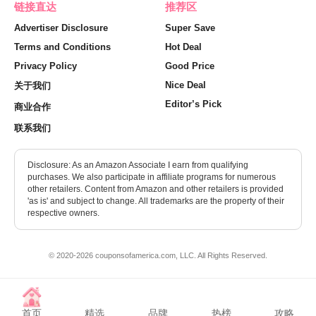
链接直达
推荐区
Advertiser Disclosure
Super Save
Terms and Conditions
Hot Deal
Privacy Policy
Good Price
Nice Deal
关于我们
Editor’s Pick
商业合作
联系我们
Disclosure: As an Amazon Associate I earn from qualifying
purchases. We also participate in affiliate programs for numerous
other retailers. Content from Amazon and other retailers is provided
'as is' and subject to change. All trademarks are the property of their
respective owners.
© 2020-2026 couponsofamerica.com, LLC. All Rights Reserved.
首页
精选
品牌
热榜
攻略