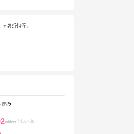
、专属折扣等。
n厨房纸巾
抽屉收纳
92
$5.9
$22.86
满$35包邮