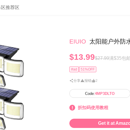
略区
推荐区
EIUIO
太阳能户外防水
$13.99
$27.99
满$35包
#ad
51%OFF
分享
报错
2
Code:
4MP3DLTO
折扣码使用教程
Get it at Amaz