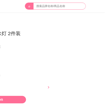
⌕
灯 2件装
邮
on