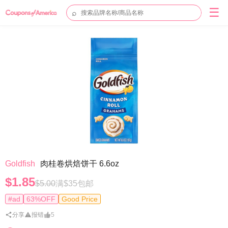
☰
⌕
Goldfish
肉桂卷烘焙饼干 6.6oz
$1.85
$5.00
满$35包邮
#ad
63%OFF
Good Price
分享
报错
5