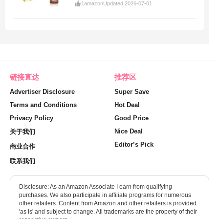
1
amazon
Updated 2026-07-01
链接直达
推荐区
Advertiser Disclosure
Super Save
Terms and Conditions
Hot Deal
Privacy Policy
Good Price
Nice Deal
关于我们
Editor’s Pick
商业合作
联系我们
Disclosure: As an Amazon Associate I earn from qualifying
purchases. We also participate in affiliate programs for numerous
other retailers. Content from Amazon and other retailers is provided
'as is' and subject to change. All trademarks are the property of their