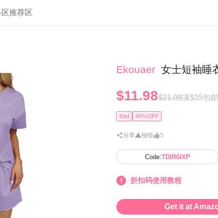
略区
推荐区
Ekouaer
女士短袖睡衣
$11.98
$21.99
满$35包
#ad
46%OFF
分享
报错
5
Code:
TDIR6IXP
折扣码使用教程
Get it at Amaz