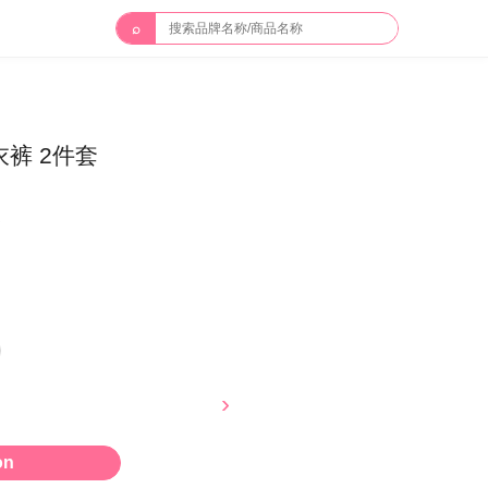
⌕
裤 2件套
邮
on