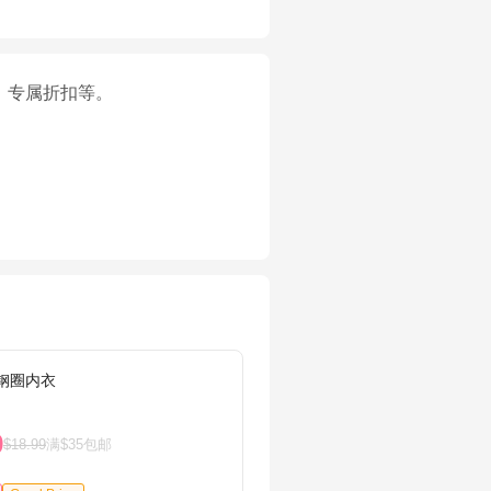
、专属折扣等。
无钢圈内衣
adida
9
$15.
$18.99
满$35包邮