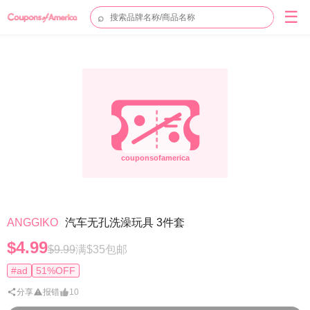
☰
⌕
ANGGIKO
汽车无孔洗澡玩具 3件套
$4.99
$9.99
满$35包邮
#ad
51%OFF
分享
报错
10