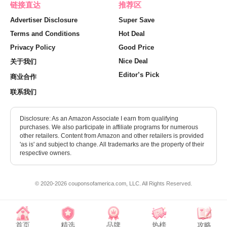
链接直达
推荐区
Advertiser Disclosure
Super Save
Terms and Conditions
Hot Deal
Privacy Policy
Good Price
Nice Deal
关于我们
Editor’s Pick
商业合作
联系我们
Disclosure: As an Amazon Associate I earn from qualifying
purchases. We also participate in affiliate programs for numerous
other retailers. Content from Amazon and other retailers is provided
'as is' and subject to change. All trademarks are the property of their
respective owners.
© 2020-2026 couponsofamerica.com, LLC. All Rights Reserved.
首页
精选
品牌
热榜
攻略