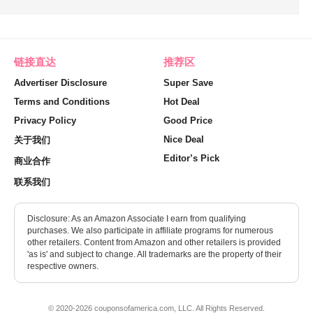
链接直达
推荐区
Advertiser Disclosure
Super Save
Terms and Conditions
Hot Deal
Privacy Policy
Good Price
Nice Deal
关于我们
Editor’s Pick
商业合作
联系我们
Disclosure: As an Amazon Associate I earn from qualifying
purchases. We also participate in affiliate programs for numerous
other retailers. Content from Amazon and other retailers is provided
'as is' and subject to change. All trademarks are the property of their
respective owners.
© 2020-2026 couponsofamerica.com, LLC. All Rights Reserved.