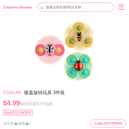
☰
⌕
TGXLAK
吸盘旋转玩具 3件装
$4.99
$9.99
满$35包邮
#ad
51%OFF
分享
报错
3
Code:
50TVPDHG