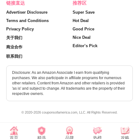
链接直达
推荐区
Advertiser Disclosure
Super Save
Terms and Conditions
Hot Deal
Privacy Policy
Good Price
Nice Deal
关于我们
Editor’s Pick
商业合作
联系我们
Disclosure: As an Amazon Associate I earn from qualifying
purchases. We also participate in affiliate programs for numerous
other retailers. Content from Amazon and other retailers is provided
'as is' and subject to change. All trademarks are the property of their
respective owners.
© 2020-2026 couponsofamerica.com, LLC. All Rights Reserved.
首页
精选
品牌
热榜
攻略