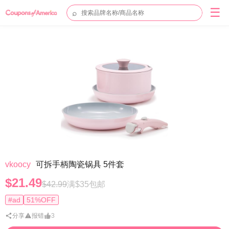
☰
⌕
vkoocy
可拆手柄陶瓷锅具 5件套
$21.49
$42.99
满$35包邮
#ad
51%OFF
分享
报错
3