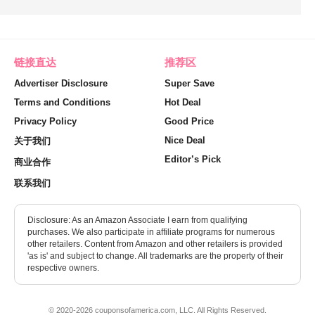
链接直达
推荐区
Advertiser Disclosure
Super Save
Terms and Conditions
Hot Deal
Privacy Policy
Good Price
Nice Deal
关于我们
Editor’s Pick
商业合作
联系我们
Disclosure: As an Amazon Associate I earn from qualifying
purchases. We also participate in affiliate programs for numerous
other retailers. Content from Amazon and other retailers is provided
'as is' and subject to change. All trademarks are the property of their
respective owners.
© 2020-2026 couponsofamerica.com, LLC. All Rights Reserved.