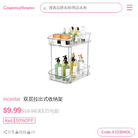
☰
⌕
incostar
双层拉出式收纳架
$9.99
$19.98
满$35包邮
#ad
50%OFF
分享
报错
20
Code:
A3336HOL