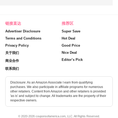
链接直达
推荐区
Advertiser Disclosure
Super Save
Terms and Conditions
Hot Deal
Privacy Policy
Good Price
Nice Deal
关于我们
Editor’s Pick
商业合作
联系我们
Disclosure: As an Amazon Associate I earn from qualifying
purchases. We also participate in affiliate programs for numerous
other retailers. Content from Amazon and other retailers is provided
'as is' and subject to change. All trademarks are the property of their
respective owners.
© 2020-2026 couponsofamerica.com, LLC. All Rights Reserved.