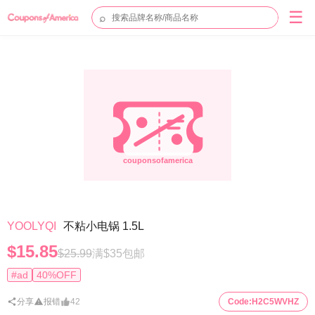
☰
⌕
YOOLYQI
不粘小电锅 1.5L
$15.85
$25.99
满$35包邮
#ad
40%OFF
分享
报错
42
Code:
H2C5WVHZ