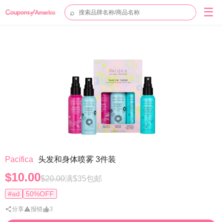
☰
⌕
Pacifica
头发和身体喷雾 3件装
$10.00
$20.00
满$35包邮
#ad
50%OFF
分享
报错
3