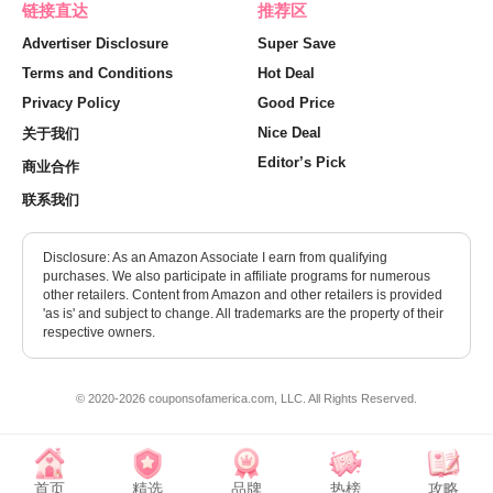
链接直达
推荐区
Advertiser Disclosure
Super Save
Terms and Conditions
Hot Deal
Privacy Policy
Good Price
Nice Deal
关于我们
Editor’s Pick
商业合作
联系我们
Disclosure: As an Amazon Associate I earn from qualifying
purchases. We also participate in affiliate programs for numerous
other retailers. Content from Amazon and other retailers is provided
'as is' and subject to change. All trademarks are the property of their
respective owners.
© 2020-2026 couponsofamerica.com, LLC. All Rights Reserved.
首页
精选
品牌
热榜
攻略