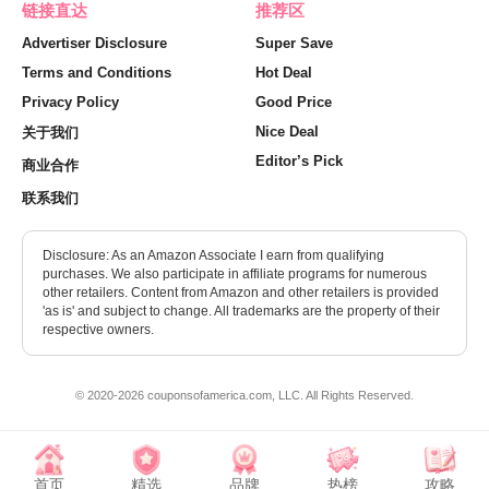
链接直达
推荐区
Advertiser Disclosure
Super Save
Terms and Conditions
Hot Deal
Privacy Policy
Good Price
Nice Deal
关于我们
Editor’s Pick
商业合作
联系我们
Disclosure: As an Amazon Associate I earn from qualifying
purchases. We also participate in affiliate programs for numerous
other retailers. Content from Amazon and other retailers is provided
'as is' and subject to change. All trademarks are the property of their
respective owners.
© 2020-2026 couponsofamerica.com, LLC. All Rights Reserved.
首页
精选
品牌
热榜
攻略