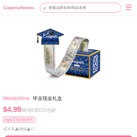
☰
⌕
Meiidoshine
毕业现金礼盒
$4.99
$9.99
满$35包邮
#ad
51%OFF
分享
报错
11