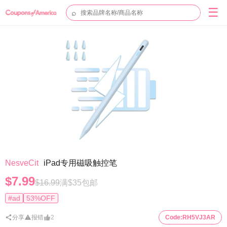
☰
⌕
NesveCit
iPad专用磁吸触控笔
$7.99
$16.99
满$35包邮
#ad
53%OFF
分享
报错
2
Code:
RH5VJ3AR