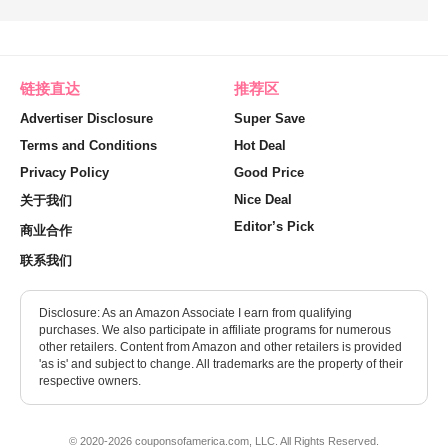
链接直达
推荐区
Advertiser Disclosure
Super Save
Terms and Conditions
Hot Deal
Privacy Policy
Good Price
Nice Deal
关于我们
Editor’s Pick
商业合作
联系我们
Disclosure: As an Amazon Associate I earn from qualifying
purchases. We also participate in affiliate programs for numerous
other retailers. Content from Amazon and other retailers is provided
'as is' and subject to change. All trademarks are the property of their
respective owners.
© 2020-2026 couponsofamerica.com, LLC. All Rights Reserved.