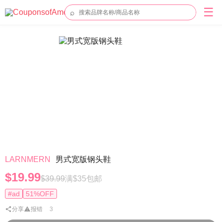
☰
⌕
LARNMERN
男式宽版钢头鞋
$19.99
$39.99
满$35包邮
#ad
51%OFF
分享
报错
3