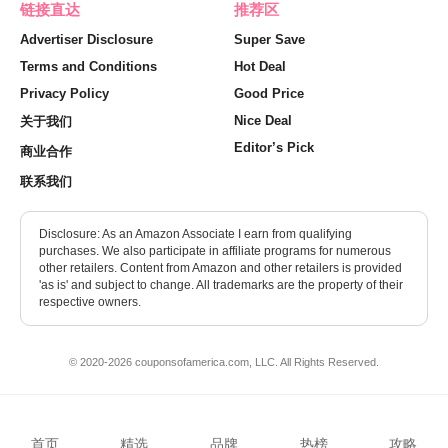
链接直达
推荐区
Advertiser Disclosure
Super Save
Terms and Conditions
Hot Deal
Privacy Policy
Good Price
Nice Deal
关于我们
Editor’s Pick
商业合作
联系我们
Disclosure: As an Amazon Associate I earn from qualifying
purchases. We also participate in affiliate programs for numerous
other retailers. Content from Amazon and other retailers is provided
'as is' and subject to change. All trademarks are the property of their
respective owners.
© 2020-2026 couponsofamerica.com, LLC. All Rights Reserved.
首页
精选
品牌
热榜
攻略