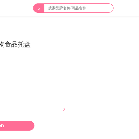
⌕
物食品托盘
on