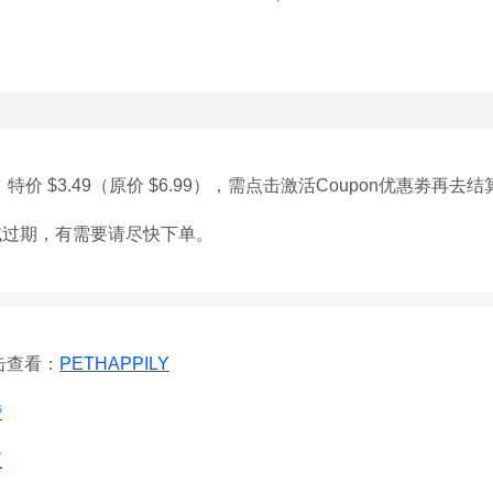
5″，特价 $3.49（原价 $6.99），需点击激活Coupon优惠劵再去
或过期，有需要请尽快下单。
点击查看：
PETHAPPILY
榜
区