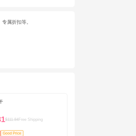
、专属折扣等。
干
蓝馔成
81
$6.1
$111.84
Free Shipping
Good Price
71%OF