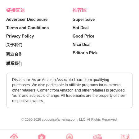
链接直达
推荐区
Advertiser Disclosure
Super Save
Terms and Conditions
Hot Deal
Privacy Policy
Good Price
Nice Deal
关于我们
Editor’s Pick
商业合作
联系我们
Disclosure: As an Amazon Associate I earn from qualifying
purchases. We also participate in affiliate programs for numerous
other retailers. Content from Amazon and other retailers is provided
'as is' and subject to change. All trademarks are the property of their
respective owners.
© 2020-2026 couponsofamerica.com, LLC. All Rights Reserved.