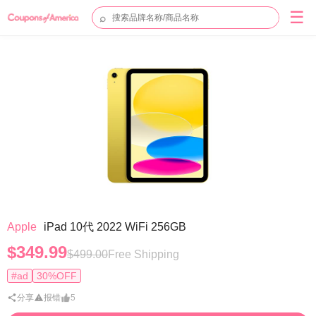
☰
⌕
Apple
iPad 10代 2022 WiFi 256GB
$349.99
$499.00
Free Shipping
#ad
30%OFF
分享
报错
5