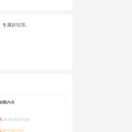
、专属折扣等。
无钢圈内衣
adida
9
$15.
$18.99
满$35包邮