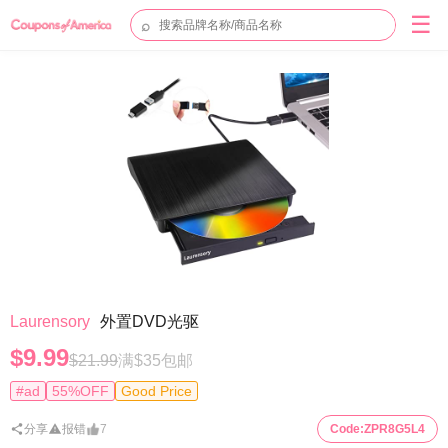
☰
⌕
Laurensory
外置DVD光驱
$9.99
$21.99
满$35包邮
#ad
55%OFF
Good Price
分享
报错
7
Code:
ZPR8G5L4