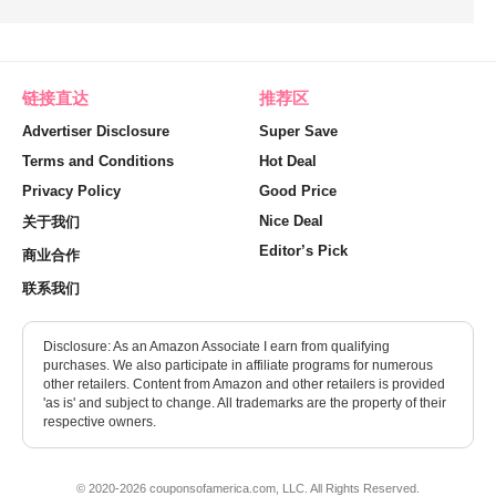
链接直达
推荐区
Advertiser Disclosure
Super Save
Terms and Conditions
Hot Deal
Privacy Policy
Good Price
Nice Deal
关于我们
Editor’s Pick
商业合作
联系我们
Disclosure: As an Amazon Associate I earn from qualifying
purchases. We also participate in affiliate programs for numerous
other retailers. Content from Amazon and other retailers is provided
'as is' and subject to change. All trademarks are the property of their
respective owners.
© 2020-2026 couponsofamerica.com, LLC. All Rights Reserved.