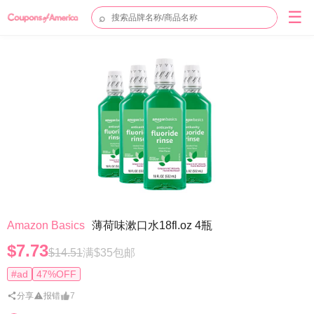
☰
⌕
Amazon Basics
薄荷味漱口水18fl.oz 4瓶
$7.73
$14.51
满$35包邮
#ad
47%OFF
分享
报错
7