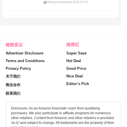
8
Amazon
Updated 2026-07-01
链接直达
推荐区
Advertiser Disclosure
Super Save
Terms and Conditions
Hot Deal
Privacy Policy
Good Price
Nice Deal
关于我们
Editor’s Pick
商业合作
联系我们
Disclosure: As an Amazon Associate I earn from qualifying
purchases. We also participate in affiliate programs for numerous
other retailers. Content from Amazon and other retailers is provided
'as is' and subject to change. All trademarks are the property of their