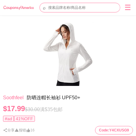
☰
⌕
Soothfeel
防晒连帽长袖衫 UPF50+
$17.99
$30.00
满$35包邮
#ad
41%OFF
分享
报错
16
Code:
Y4CXUSG9