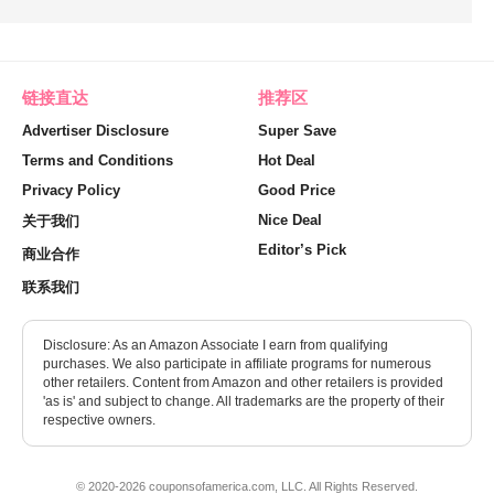
链接直达
推荐区
Advertiser Disclosure
Super Save
Terms and Conditions
Hot Deal
Privacy Policy
Good Price
Nice Deal
关于我们
Editor’s Pick
商业合作
联系我们
Disclosure: As an Amazon Associate I earn from qualifying
purchases. We also participate in affiliate programs for numerous
other retailers. Content from Amazon and other retailers is provided
'as is' and subject to change. All trademarks are the property of their
respective owners.
© 2020-2026 couponsofamerica.com, LLC. All Rights Reserved.