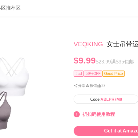
略区
推荐区
VEQKING
女士吊带运
$9.99
$23.99
满$35包邮
#ad
59%OFF
Good Price
分享
报错
23
Code:
VBLPR7M8
折扣码使用教程
Get it at Amaz