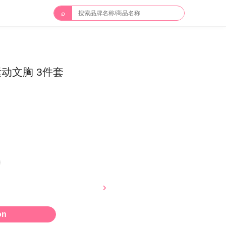
⌕
动文胸 3件套
on