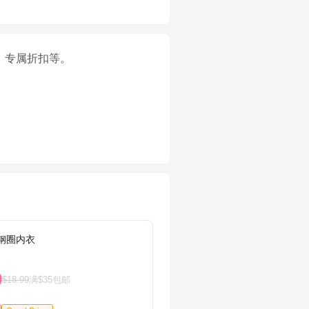
、专属折扣等。
无钢圈内衣
adida
9
$15.
$18.99
满$35包邮