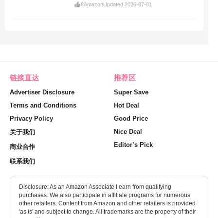
8
Amazon
Updated 2026-07-01
链接直达
推荐区
Advertiser Disclosure
Super Save
Terms and Conditions
Hot Deal
Privacy Policy
Good Price
Nice Deal
关于我们
Editor’s Pick
商业合作
联系我们
Disclosure: As an Amazon Associate I earn from qualifying
purchases. We also participate in affiliate programs for numerous
other retailers. Content from Amazon and other retailers is provided
'as is' and subject to change. All trademarks are the property of their