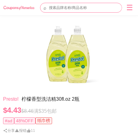
☰
⌕
Presto!
柠檬香型洗洁精30fl.oz 2瓶
$4.43
$8.46
满$35包邮
纸巾榜
#ad
48%OFF
分享
报错
11