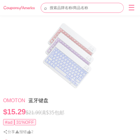
☰
⌕
OMOTON
蓝牙键盘
$15.29
$21.99
满$35包邮
#ad
31%OFF
分享
报错
2