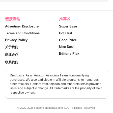
链接直达
推荐区
Advertiser Disclosure
Super Save
Terms and Conditions
Hot Deal
Privacy Policy
Good Price
Nice Deal
关于我们
Editor’s Pick
商业合作
联系我们
Disclosure: As an Amazon Associate I earn from qualifying
purchases. We also participate in affiliate programs for numerous
other retailers. Content from Amazon and other retailers is provided
'as is' and subject to change. All trademarks are the property of their
respective owners.
© 2020-2026 couponsofamerica.com, LLC. All Rights Reserved.