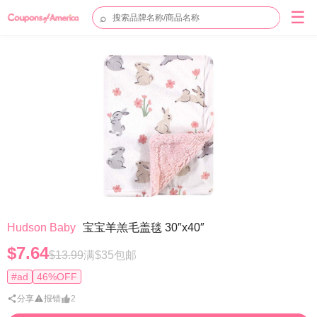
☰
⌕
Hudson Baby
宝宝羊羔毛盖毯 30″x40″
$7.64
$13.99
满$35包邮
#ad
46%OFF
分享
报错
2