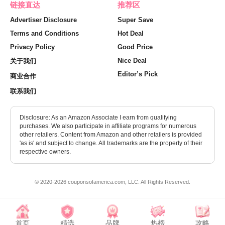
链接直达
推荐区
Advertiser Disclosure
Super Save
Terms and Conditions
Hot Deal
Privacy Policy
Good Price
Nice Deal
关于我们
Editor’s Pick
商业合作
联系我们
Disclosure: As an Amazon Associate I earn from qualifying
purchases. We also participate in affiliate programs for numerous
other retailers. Content from Amazon and other retailers is provided
'as is' and subject to change. All trademarks are the property of their
respective owners.
© 2020-2026 couponsofamerica.com, LLC. All Rights Reserved.
首页
精选
品牌
热榜
攻略