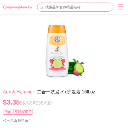
☰
⌕
Arm & Hammer
二合一洗发水+护发素 16fl.oz
$3.35
$6.77
满$35包邮
#ad
51%OFF
分享
报错
4