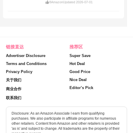
8
Amazon
Updated 2026-07-01
链接直达
推荐区
Advertiser Disclosure
Super Save
Terms and Conditions
Hot Deal
Privacy Policy
Good Price
Nice Deal
关于我们
Editor’s Pick
商业合作
联系我们
Disclosure: As an Amazon Associate I earn from qualifying
purchases. We also participate in affiliate programs for numerous
other retailers. Content from Amazon and other retailers is provided
'as is' and subject to change. All trademarks are the property of their