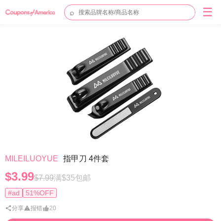
☰
⌕
MILEILUOYUE
指甲刀 4件套
$3.99
$7.99
满$35包邮
#ad
51%OFF
分享
报错
20