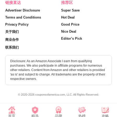
链接直达
推荐区
Advertiser Disclosure
Super Save
Terms and Conditions
Hot Deal
Privacy Policy
Good Price
Nice Deal
关于我们
Editor’s Pick
商业合作
联系我们
Disclosure: As an Amazon Associate I earn from qualifying
purchases. We also participate in affiliate programs for numerous
other retailers. Content from Amazon and other retailers is provided
'as is' and subject to change. All trademarks are the property of their
respective owners.
© 2020-2026 couponsofamerica.com, LLC. All Rights Reserved.
首页
精选
品牌
热榜
攻略