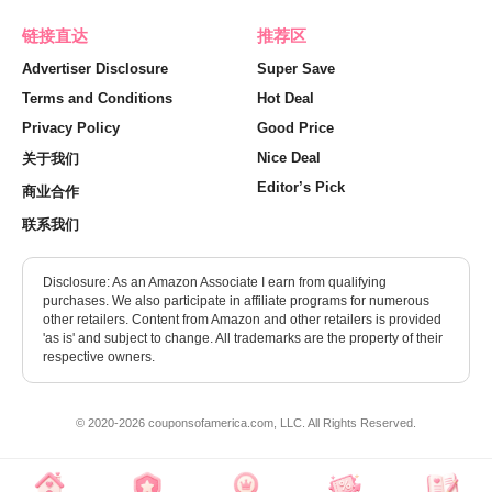
链接直达
推荐区
Advertiser Disclosure
Super Save
Terms and Conditions
Hot Deal
Privacy Policy
Good Price
Nice Deal
关于我们
Editor’s Pick
商业合作
联系我们
Disclosure: As an Amazon Associate I earn from qualifying
purchases. We also participate in affiliate programs for numerous
other retailers. Content from Amazon and other retailers is provided
'as is' and subject to change. All trademarks are the property of their
respective owners.
© 2020-2026 couponsofamerica.com, LLC. All Rights Reserved.