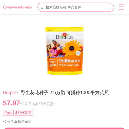
☰
⌕
Burpee
野生花花种子 2.5万颗 可播种1000平方英尺
$7.97
$14.95
满$35包邮
#ad
47%OFF
分享
报错
6