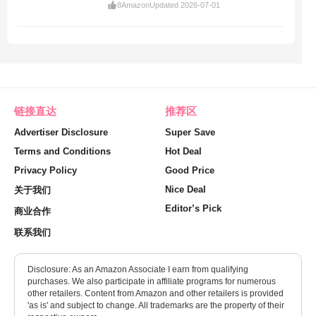
8
Amazon
Updated 2026-07-01
链接直达
推荐区
Advertiser Disclosure
Super Save
Terms and Conditions
Hot Deal
Privacy Policy
Good Price
Nice Deal
关于我们
Editor’s Pick
商业合作
联系我们
Disclosure: As an Amazon Associate I earn from qualifying
purchases. We also participate in affiliate programs for numerous
other retailers. Content from Amazon and other retailers is provided
'as is' and subject to change. All trademarks are the property of their