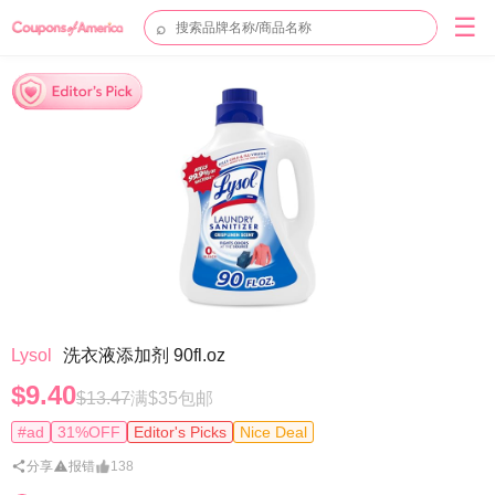
☰
⌕
Lysol
洗衣液添加剂 90fl.oz
$9.40
$13.47
满$35包邮
#ad
31%OFF
Editor's Picks
Nice Deal
分享
报错
138