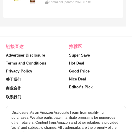
1
amazon
Updated 2026-07-01
链接直达
推荐区
Advertiser Disclosure
Super Save
Terms and Conditions
Hot Deal
Privacy Policy
Good Price
Nice Deal
关于我们
Editor’s Pick
商业合作
联系我们
Disclosure: As an Amazon Associate I earn from qualifying
purchases. We also participate in affiliate programs for numerous
other retailers. Content from Amazon and other retailers is provided
'as is' and subject to change. All trademarks are the property of their