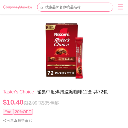
☰
⌕
Taster's Choice
雀巢中度烘焙速溶咖啡12盒 共72包
$10.40
$12.99
满$35包邮
#ad
20%OFF
分享
报错
86