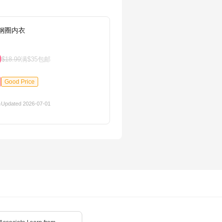
无钢圈内衣
adida
9
$15.
$18.99
满$35包邮
Good Price
72%OF
n
Updated 2026-07-01
1
ama