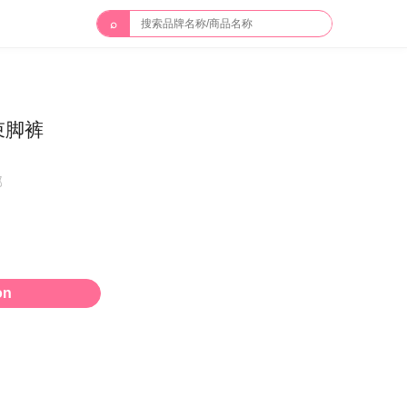
⌕
束脚裤
邮
on