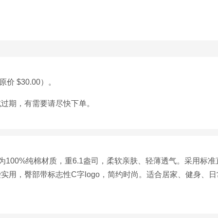
价 $30.00）。
或过期，有需要请尽快下单。
脚裤为100%纯棉材质，重6.1盎司，柔软亲肤、轻薄透气。采用
实用，臀部带标志性C字logo，简约时尚。适合居家、健身、