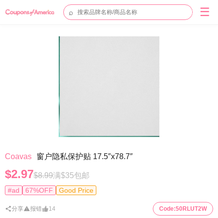
☰
⌕
Coavas
窗户隐私保护贴 17.5″x78.7″
$2.97
$8.99
满$35包邮
#ad
67%OFF
Good Price
分享
报错
14
Code:
50RLUT2W