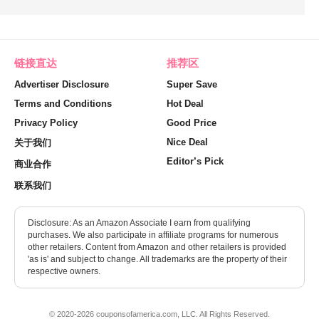
链接直达
推荐区
Advertiser Disclosure
Super Save
Terms and Conditions
Hot Deal
Privacy Policy
Good Price
Nice Deal
关于我们
Editor’s Pick
商业合作
联系我们
Disclosure: As an Amazon Associate I earn from qualifying
purchases. We also participate in affiliate programs for numerous
other retailers. Content from Amazon and other retailers is provided
'as is' and subject to change. All trademarks are the property of their
respective owners.
© 2020-2026 couponsofamerica.com, LLC. All Rights Reserved.