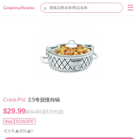
☰
⌕
Crock-Pot
2.5夸脱慢炖锅
$29.99
$59.99
满$35包邮
#ad
51%OFF
分享
报错
5