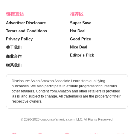
链接直达
推荐区
Advertiser Disclosure
Super Save
Terms and Conditions
Hot Deal
Privacy Policy
Good Price
Nice Deal
关于我们
Editor’s Pick
商业合作
联系我们
Disclosure: As an Amazon Associate I earn from qualifying
purchases. We also participate in affiliate programs for numerous
other retailers. Content from Amazon and other retailers is provided
'as is' and subject to change. All trademarks are the property of their
respective owners.
© 2020-2026 couponsofamerica.com, LLC. All Rights Reserved.