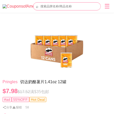
☰
⌕
Pringles
切达奶酪薯片1.41oz 12罐
$7.98
$17.52
满$35包邮
#ad
55%OFF
Hot Deal
分享
报错
58