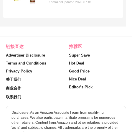
1
amazon
Updated 2026-07-01
链接直达
推荐区
Advertiser Disclosure
Super Save
Terms and Conditions
Hot Deal
Privacy Policy
Good Price
Nice Deal
关于我们
Editor’s Pick
商业合作
联系我们
Disclosure: As an Amazon Associate I earn from qualifying
purchases. We also participate in affiliate programs for numerous
other retailers. Content from Amazon and other retailers is provided
'as is' and subject to change. All trademarks are the property of their