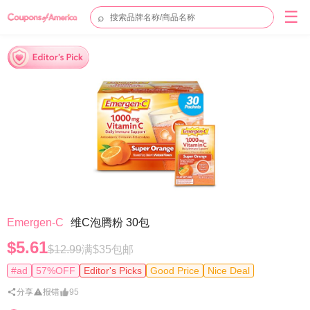
☰
⌕
Emergen-C
维C泡腾粉 30包
$5.61
$12.99
满$35包邮
#ad
57%OFF
Editor's Picks
Good Price
Nice Deal
分享
报错
95