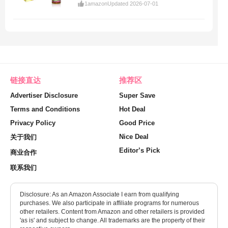
1
amazon
Updated 2026-07-01
链接直达
推荐区
Advertiser Disclosure
Super Save
Terms and Conditions
Hot Deal
Privacy Policy
Good Price
Nice Deal
关于我们
Editor’s Pick
商业合作
联系我们
Disclosure: As an Amazon Associate I earn from qualifying
purchases. We also participate in affiliate programs for numerous
other retailers. Content from Amazon and other retailers is provided
'as is' and subject to change. All trademarks are the property of their