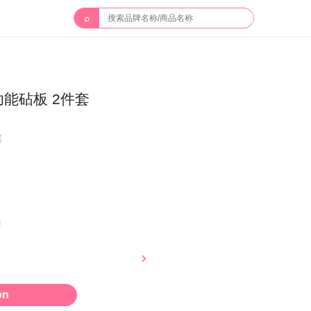
⌕
能砧板 2件套
邮
on