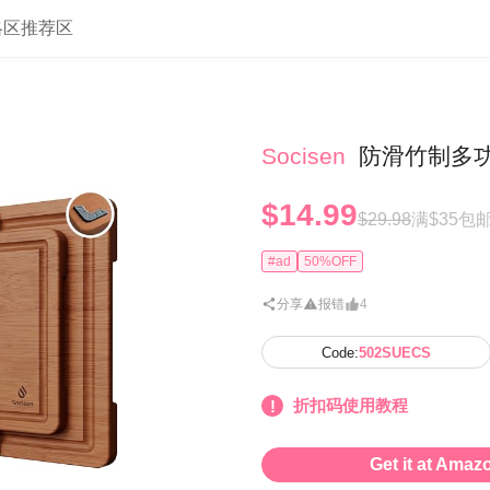
略区
推荐区
Socisen
防滑竹制多功
$14.99
$29.98
满$35包
#ad
50%OFF
分享
报错
4
Code:
502SUECS
折扣码使用教程
Get it at Amaz