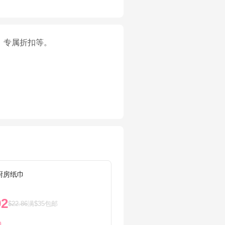
、专属折扣等。
n厨房纸巾
抽屉收纳
92
$5.9
$22.86
满$35包邮