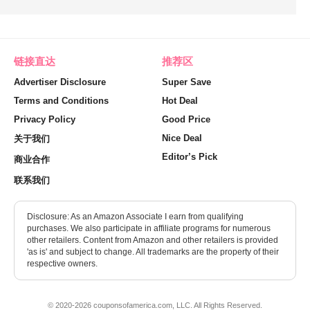
链接直达
推荐区
Advertiser Disclosure
Super Save
Terms and Conditions
Hot Deal
Privacy Policy
Good Price
Nice Deal
关于我们
Editor’s Pick
商业合作
联系我们
Disclosure: As an Amazon Associate I earn from qualifying
purchases. We also participate in affiliate programs for numerous
other retailers. Content from Amazon and other retailers is provided
'as is' and subject to change. All trademarks are the property of their
respective owners.
© 2020-2026 couponsofamerica.com, LLC. All Rights Reserved.