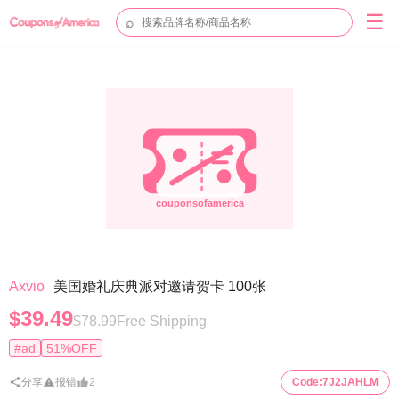
☰
⌕
Axvio
美国婚礼庆典派对邀请贺卡 100张
$39.49
$78.99
Free Shipping
#ad
51%OFF
分享
报错
2
Code:
7J2JAHLM