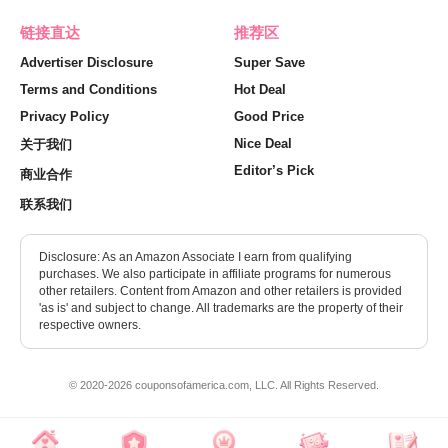
链接直达
推荐区
Advertiser Disclosure
Super Save
Terms and Conditions
Hot Deal
Privacy Policy
Good Price
Nice Deal
关于我们
Editor’s Pick
商业合作
联系我们
Disclosure: As an Amazon Associate I earn from qualifying
purchases. We also participate in affiliate programs for numerous
other retailers. Content from Amazon and other retailers is provided
'as is' and subject to change. All trademarks are the property of their
respective owners.
© 2020-2026 couponsofamerica.com, LLC. All Rights Reserved.