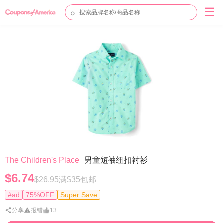
☰
⌕
The Children's Place
男童短袖纽扣衬衫
$6.74
$26.95
满$35包邮
#ad
75%OFF
Super Save
分享
报错
13