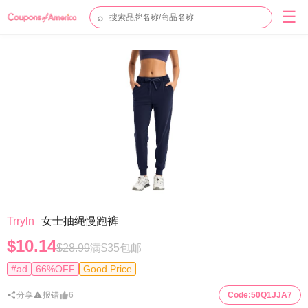
☰
⌕
Trryln
女士抽绳慢跑裤
$10.14
$28.99
满$35包邮
#ad
66%OFF
Good Price
分享
报错
6
Code:
50Q1JJA7