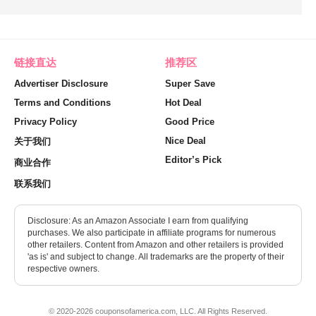
链接直达
推荐区
Advertiser Disclosure
Super Save
Terms and Conditions
Hot Deal
Privacy Policy
Good Price
Nice Deal
关于我们
Editor’s Pick
商业合作
联系我们
Disclosure: As an Amazon Associate I earn from qualifying
purchases. We also participate in affiliate programs for numerous
other retailers. Content from Amazon and other retailers is provided
'as is' and subject to change. All trademarks are the property of their
respective owners.
© 2020-2026 couponsofamerica.com, LLC. All Rights Reserved.