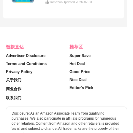
1
amazon
Updated 2026-07-01
链接直达
推荐区
Advertiser Disclosure
Super Save
Terms and Conditions
Hot Deal
Privacy Policy
Good Price
Nice Deal
关于我们
Editor’s Pick
商业合作
联系我们
Disclosure: As an Amazon Associate I earn from qualifying
purchases. We also participate in affiliate programs for numerous
other retailers. Content from Amazon and other retailers is provided
'as is' and subject to change. All trademarks are the property of their