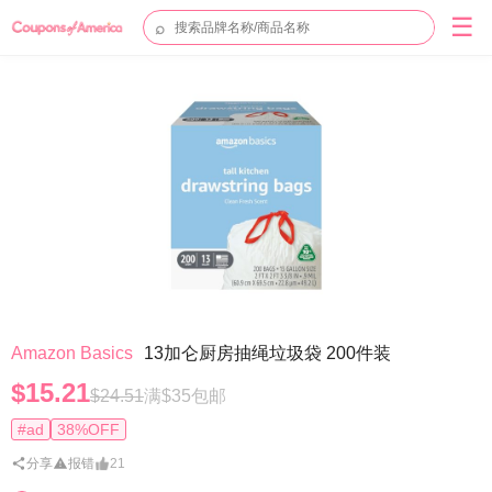
☰
⌕
Amazon Basics
13加仑厨房抽绳垃圾袋 200件装
$15.21
$24.51
满$35包邮
#ad
38%OFF
分享
报错
21