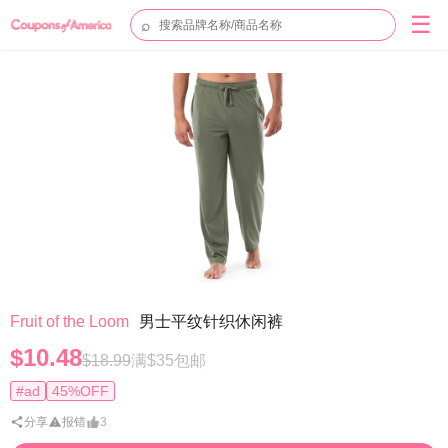
☰
⌕
Fruit of the Loom
男士平纹针织休闲裤
$10.48
$18.99
满$35包邮
#ad
45%OFF
分享
报错
3