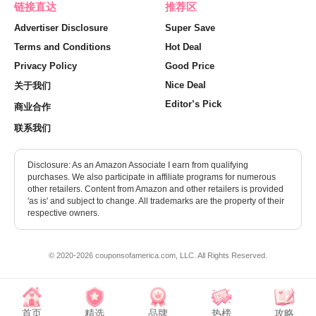
链接直达
推荐区
Advertiser Disclosure
Super Save
Terms and Conditions
Hot Deal
Privacy Policy
Good Price
Nice Deal
关于我们
Editor’s Pick
商业合作
联系我们
Disclosure: As an Amazon Associate I earn from qualifying
purchases. We also participate in affiliate programs for numerous
other retailers. Content from Amazon and other retailers is provided
'as is' and subject to change. All trademarks are the property of their
respective owners.
© 2020-2026 couponsofamerica.com, LLC. All Rights Reserved.
首页
精选
品牌
热榜
攻略