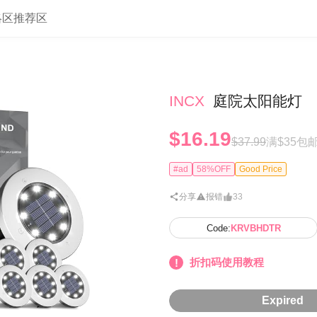
略区
推荐区
INCX
庭院太阳能灯
$16.19
$37.99
满$35包
#ad
58%OFF
Good Price
分享
报错
33
Code:
KRVBHDTR
折扣码使用教程
Expired