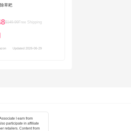
动除草耙
Gilmo
48
$6.9
$149.99
Free Shipping
31%OF
azon
Updated 2026-06-29
1
amazo
ssociate I earn from
o participate in affiliate
r retailers. Content from