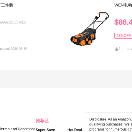
灯三件装
WEN电
$86.
$9.99
满$35包邮
43%OFF
pdated 2026-06-30
2
am
Disclosure: As an Amazon A
推荐区
qualifying purchases. We als
Terms and Conditions
programs for numerous othe
Super Save
Hot Deal