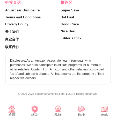
链接直达
推荐区
Advertiser Disclosure
Super Save
Terms and Conditions
Hot Deal
Privacy Policy
Good Price
Nice Deal
关于我们
Editor’s Pick
商业合作
联系我们
Disclosure: As an Amazon Associate I earn from qualifying
purchases. We also participate in affiliate programs for numerous
other retailers. Content from Amazon and other retailers is provided
'as is' and subject to change. All trademarks are the property of their
respective owners.
© 2020-2026 couponsofamerica.com, LLC. All Rights Reserved.
首页
精选
品牌
热榜
攻略