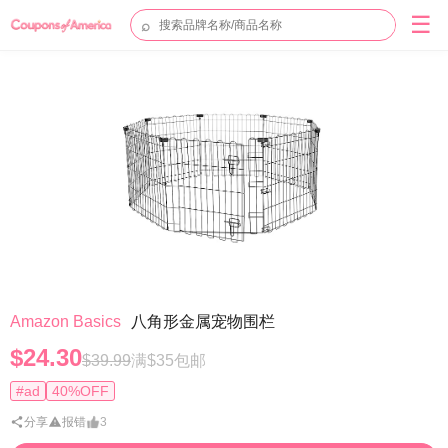
☰
⌕
Amazon Basics
八角形金属宠物围栏
$24.30
$39.99
满$35包邮
#ad
40%OFF
分享
报错
3